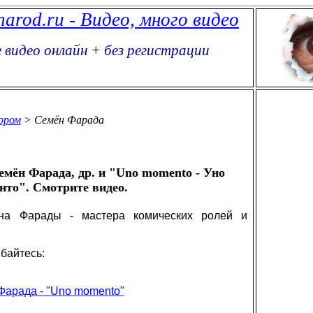
 narod.ru - Видео, много видео
 видео онлайн + без регистрации
ором
> Семён Фарада
мён Фарада, др. и "Uno momento - Уно
нто". Смотрите видео.
на Фарады - мастера комических ролей и
байтесь:
Фарада - "Uno momento"