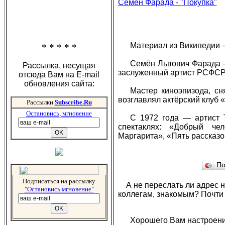
Семён Фарада - "Покупка"
Материал из Википедии 
* * * * *
Семён Львович Фарада —
Рассылка, несущая
заслуженный артист РСФСР,
отсюда Вам на E-mail
обновления сайта:
Мастер киноэпизода, с
возглавлял актёрский клуб «
Рассылки
Subscribe.Ru
Остановись, мгновение
С 1972 года — артист 
спектаклях: «Добрый че
Маргарита», «Пять рассказо
По
Подписаться на рассылку
А не переслать ли адрес 
"Остановись мгновение"
коллегам, знакомым? Почти
Хорошего Вам настроени