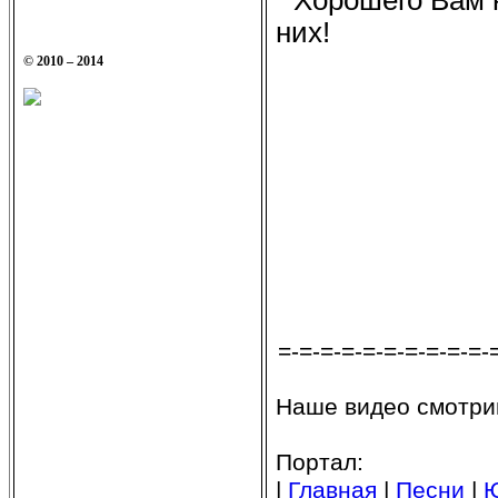
Хорошего Вам н
них!
© 2010 – 2014
=-=-=-=-=-=-=-=-=-=-
Наше видео смотри
Портал:
|
Главная
|
Песни
|