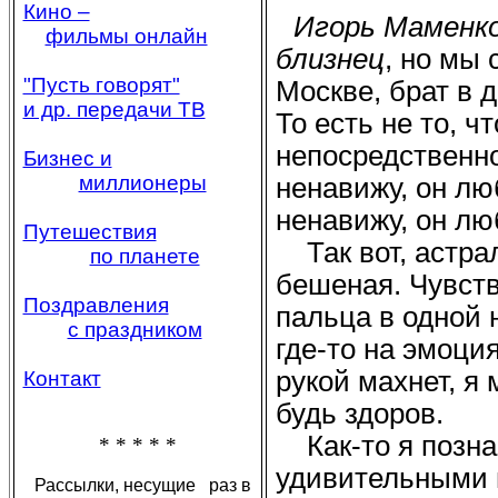
Кино –
Игорь Маменко,
фильмы онлайн
близнец
, но мы 
"Пусть говорят"
Москве, брат в д
и др. передачи ТВ
То есть не то, ч
непосредственно
Бизнес и
миллионеры
ненавижу, он лю
ненавижу, он лю
Путешествия
Так вот, астрал
по планете
бешеная. Чувств
Поздравления
пальца в одной н
с праздником
где-то на эмоция
рукой махнет, я 
Контакт
будь здоров.
Как-то я позна
* * * * *
удивительными 
Рассылки, несущие раз в