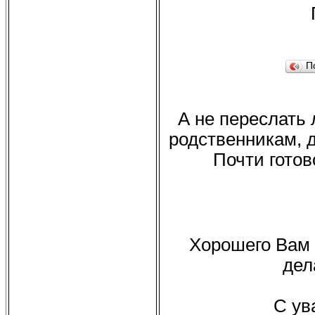
П
А не переслать
родственникам, 
Почти гото
Хорошего Вам 
дел
С ува