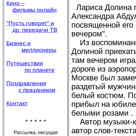
Кино –
Лариса Долина 
фильмы онлайн
Александра Абдул
"Пусть говорят" и
посвященной его 
др. передачи ТВ
вечером".
Из воспоминани
Бизнес и
миллионеры
Долиной приехать
там вечером игра
Путешествия
дороге из аэропо
по планете
Москве был заме
Поздравления
раздетый мужчин
с праздником
белый костюм. П
прибыл на юбиле
Контакт
белыми розами . .
Автор музыки-ко
* * * * *
автор слов-текст
Рассылка, несущая