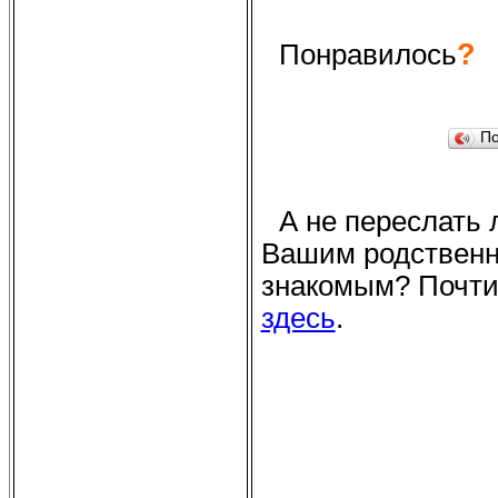
?
Понравилось
П
А не переслать 
Вашим родственни
знакомым? Почти
здесь
.