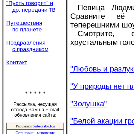
"Пусть говорят" и
Певица Людм
др
передачи
.
ТВ
Сравните её 
Путешествия
теперешними шоу
по планете
Смотрите, с
хрустальным гол
Поздравления
с праздником
Контакт
"Любовь и разлук
"У природы нет п
* * * * *
"Золушка"
Рассылка, несущая
отсюда Вам на E-mail
обновления сайта:
"Белой акации гр
Рассылки
Subscribe.Ru
Остановись, мгновение